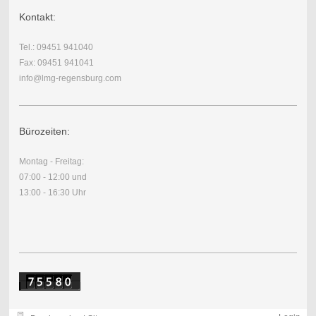
Kontakt:
Tel.: 09451 941040
Fax: 09451 941041
info@lmg-regensburg.com
Bürozeiten:
Montag - Freitag:
07:00 - 12:00 und
13:00 - 16:30 Uhr